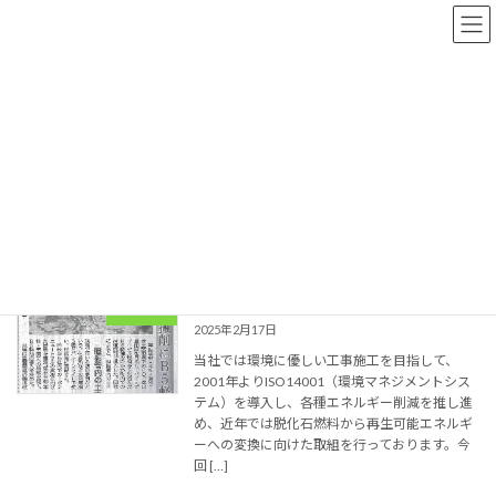
コ
ナ
ン
ビ
テ
ゲ
ン
ー
ツ
シ
へ
ョ
2025年2月
ス
ン
キ
に
ッ
移
プ
動
ホーム
2025年2月
施工現場におけるCO2削減への取組み
お知らせ
2025年2月17日
当社では環境に優しい工事施工を目指して、
2001年よりISO14001（環境マネジメントシス
テム）を導入し、各種エネルギー削減を推し進
め、近年では脱化石燃料から再生可能エネルギ
ーへの変換に向けた取組を行っております。今
回 […]