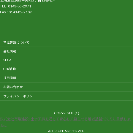
北海道登別市中央町3丁目12番地4
TEL : 0143-85-2971
FAX : 0143-85-2109
ア
イ
コ
ン
リ
ン
ク
草塩建設について
会社情報
SDGs
CSR活動
採用情報
お問い合わせ
プライバシーポリシー
COPYRIGHT (C)
株式会社草塩建設 | 土木工事を通じて安心して暮らせる地域基盤づくりに貢献しま
す。
ALL RIGHTS RESERVED.