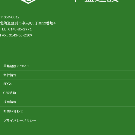
〒059-0012
北海道登別市中央町3丁目12番地4
TEL : 0143-85-2971
FAX : 0143-85-2109
ア
イ
コ
ン
リ
ン
ク
草塩建設について
会社情報
SDGs
CSR活動
採用情報
お問い合わせ
プライバシーポリシー