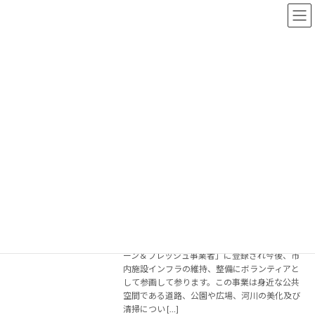
コ
ナ
ン
ビ
テ
ゲ
ン
ー
ツ
シ
へ
ョ
2024年6月
ス
ン
キ
に
ッ
移
プ
動
ホーム
2024年6月
のぼりべつ・クリーン＆フレッシュ事業
お知らせ
に参画しました。
2024年6月29日
当社はこの度、登別市より「のぼりべつ・クリ
ーン＆フレッシュ事業者」に登録され今後、市
内施設インフラの維持、整備にボランティアと
して参画して参ります。この事業は身近な公共
空間である道路、公園や広場、河川の美化及び
清掃につい […]