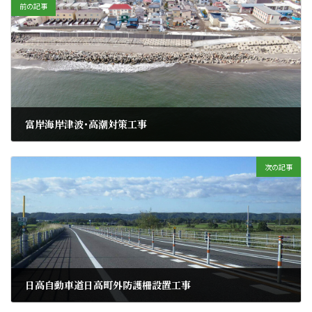
前の記事
富岸海岸津波･高潮対策工事
2025年12月3日
次の記事
日高自動車道日高町外防護柵設置工事
2025年12月3日