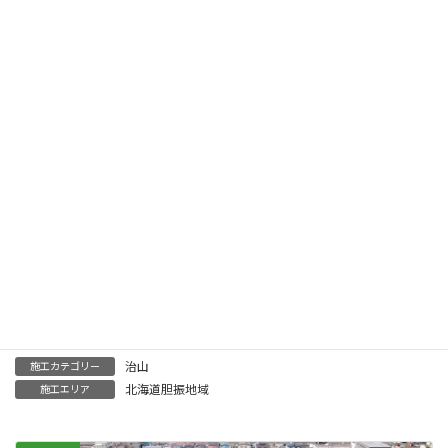
:
竣工年月
2021年度
発注者
株式会社大林組
治山
施工カテゴリー
北海道胆振地域
施工エリア