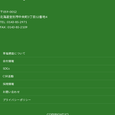
〒059-0012
北海道登別市中央町3丁目12番地4
TEL : 0143-85-2971
FAX : 0143-85-2109
ア
イ
コ
ン
リ
ン
ク
草塩建設について
会社情報
SDGs
CSR活動
採用情報
お問い合わせ
プライバシーポリシー
COPYRIGHT (C)