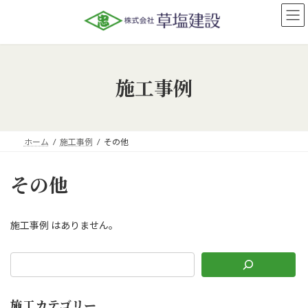
コ
ナ
ン
ビ
テ
ゲ
ン
ー
ツ
シ
へ
ョ
施工事例
ス
ン
キ
に
ッ
移
プ
動
ホーム
施工事例
その他
その他
施工事例 はありません。
施工カテゴリー